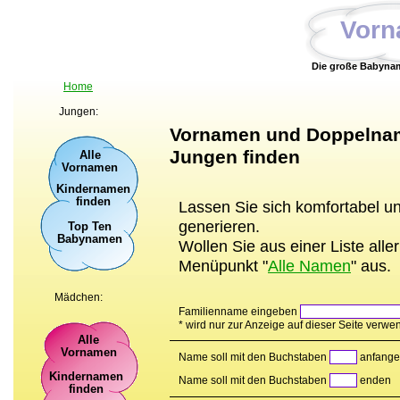
Vor
Die große Babyna
Home
Jungen:
Vornamen und Doppelnam
Jungen finden
Alle
Vornamen
Kindernamen
finden
Lassen Sie sich komfortabel 
generieren.
Top Ten
Babynamen
Wollen Sie aus einer Liste al
Menüpunkt "
Alle Namen
" aus.
Mädchen:
Familienname eingeben
* wird nur zur Anzeige auf dieser Seite verwe
Alle
Vornamen
Name soll mit den Buchstaben
anfang
Kindernamen
Name soll mit den Buchstaben
enden
finden