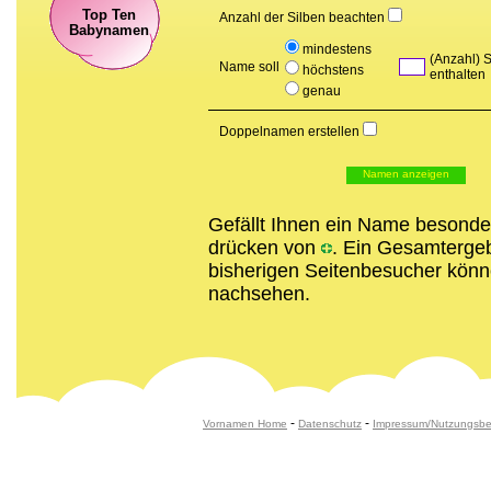
Top Ten
Anzahl der Silben beachten
Babynamen
mindestens
(Anzahl) S
Name soll
höchstens
enthalten
genau
Doppelnamen erstellen
Gefällt Ihnen ein Name besonde
drücken von
. Ein Gesamtergeb
bisherigen Seitenbesucher könn
nachsehen.
-
-
Vornamen Home
Datenschutz
Impressum/Nutzungsb